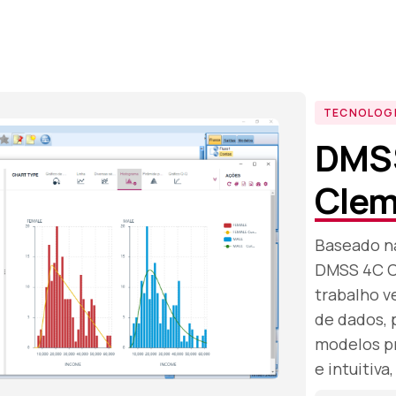
TECNOLOG
DMS
Clem
Baseado na
DMSS 4C C
trabalho v
de dados, 
modelos pr
e intuitiv