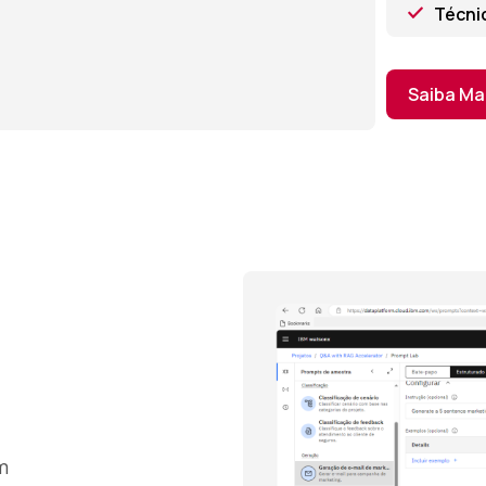
Técni
Saiba Ma
m