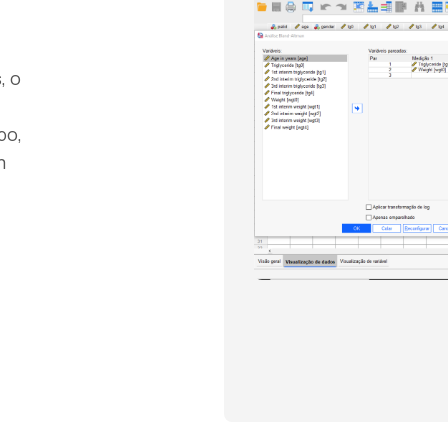
, o
po,
m